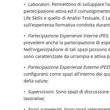
•
Laboratori.
P
ermettono di sviluppare l
partecipazione attiva ed il coinvolgimento 
Life Skills e quello di Analisi Testuale, 
sull’esperienza formativa condotta durante
•
Partecipazione Esperienze Interne (PEI)
prevedere anche la partecipazione di espe
Nell’organizzazione di tali spazi possono 
sono caratterizzate da un’ampia e attiva p
•
Partecipazione Esperienze Esterne (PEE)
configurarsi come spazi all’interno dei qua
della salute;
•
Supervisioni.
Sono s
pazi di discussione 
lavorative;
•
Spazi autogestiti.
Sono
spazi interament