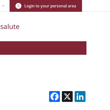
Login to your personal area
N
NGUAGE SWITCHER: CURRENT LANGUAGE
 salute
Facebook
X
Linked