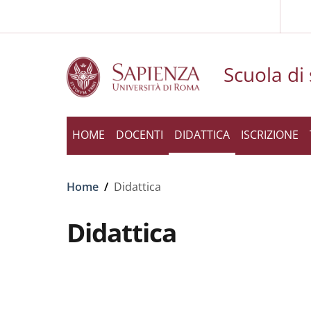
Slim to
Skip to main content
Skip to footer content
Scuola di 
HOME
DOCENTI
DIDATTICA
ISCRIZIONE
Breadcrumb
Home
/
Didattica
Didattica