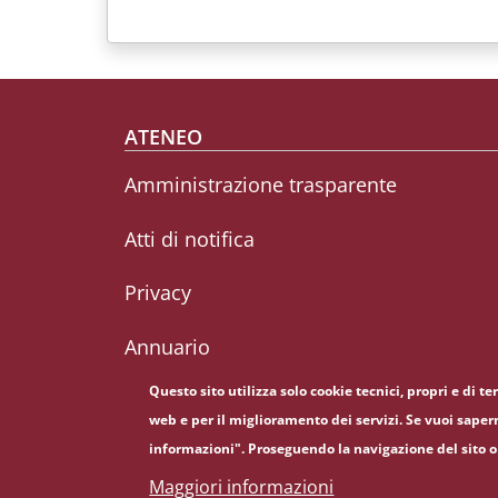
Footer menu
ATENEO
Amministrazione trasparente
Atti di notifica
Privacy
Annuario
Questo sito utilizza solo cookie tecnici, propri e di t
web e per il miglioramento dei servizi. Se vuoi saper
informazioni". Proseguendo la navigazione del sito o 
© Sapienza Università di Roma - Piazzale Aldo Moro 
Maggiori informazioni