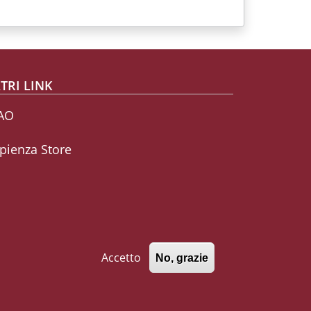
TRI LINK
AO
pienza Store
Accetto
No, grazie
771002