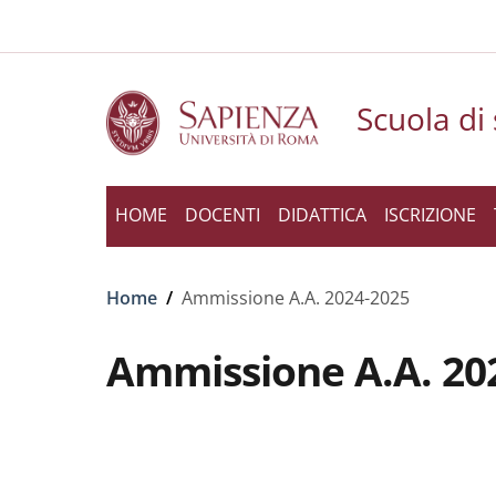
Slim to
Salta al contenuto principale
Skip to footer content
Scuola di 
HOME
DOCENTI
DIDATTICA
ISCRIZIONE
Briciole di pane
Home
/
Ammissione A.A. 2024-2025
Ammissione A.A. 20