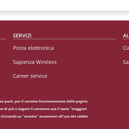
SERVIZI
AL
Posta elettronica
CI
Sapienza Wireless
Sa
Career service
erze parti, per il corretto funzionamento delle pagine
ne di più o negare il consenso usa il tasto "maggiori
cliccando su "accetto" acconsenti all'uso dei cookie.
5, 00185 Roma - (+39) 06 49911 - C.F.: 80209930587 - P. Iva: 02133