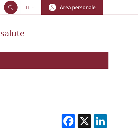
Area personale
IT
SELETTORE LINGUA: CURRENT LANGUAGE
 salute
Facebook
X
Linked