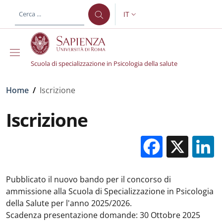
Salta al contenuto principale
Skip to footer content
IT
SELETTORE LINGUA: CURREN
Scuola di specializzazione in Psicologia della salute
Briciole di pane
Home
/
Iscrizione
Iscrizione
Facebo
X
Pubblicato il nuovo bando per il concorso di
ammissione alla Scuola di Specializzazione in Psicologia
della Salute per l'anno 2025/2026.
Scadenza presentazione domande: 30 Ottobre 2025