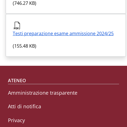
(746.27 KB)
Testi preparazione esame ammissione 2024/25
(155.48 KB)
Footer menu
ATENEO
Amministrazione trasparente
Atti di notifica
Privacy